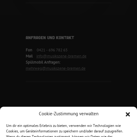
ANFRAGEN UND KONTAKT
Fon
0421 - 696 782 65
Mail
info@musikszene-bremen.de
Spülmobil Anfragen:
mehrweg@musikszene-bremen.de
Cookie-Zustimmung verwalten
Um dir ein optimales Erlebnis zu bieten, verwenden wir Technologien wie
Musikszene Bremen e.V.
Cookies, um Geräteinformationen zu speichern und/oder darauf zuzugreifen.
Hansator 1 | 28217 Bremen