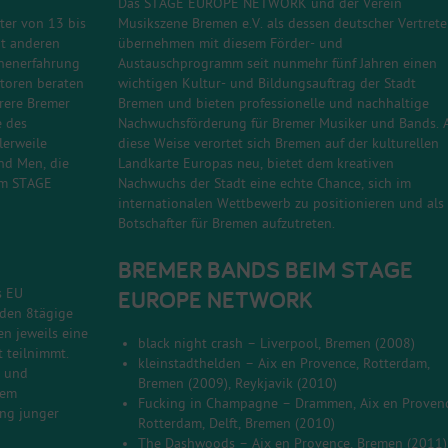
Das STAGE EUROPE NETWORK und der Verein
ter von 13 bis
Musikszene Bremen e.V. als dessen deutscher Vertrete
it anderen
übernehmen mit diesem Förder- und
nenerfahrung
Austauschprogramm seit nunmehr fünf Jahren einen
toren beraten
wichtigen Kultur- und Bildungsauftrag der Stadt
rere Bremer
Bremen und bieten professionelle und nachhaltige
e des
Nachwuchsförderung für Bremer Musiker und Bands. 
lerweile
diese Weise verortet sich Bremen auf der kulturellen
and Men
, die
Landkarte Europas neu, bietet dem kreativen
 im STAGE
Nachwuchs der Stadt eine echte Chance, sich im
internationalen Wettbewerb zu positionieren und als
Botschafter für Bremen aufzutreten.
BREMER BANDS BEIM STAGE
EUROPE NETWORK
s EU
den 8tägige
en jeweils eine
black night crash – Liverpool, Bremen (2008)
 teilnimmt.
kleinstadthelden – Aix en Provence, Rotterdam,
g und
Bremen (2009), Reykjavik (2010)
dem
Fucking in Champagne – Drammen, Aix en Provenc
ung junger
Rotterdam, Delft, Bremen (2010)
The Dashwoods – Aix en Provence, Bremen (2011)