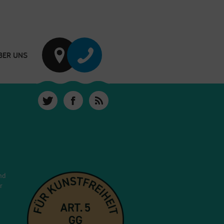
BER UNS
nd
r