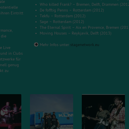
ale
Who killed Frank? – Bremen, Delft, Drammen (201
otentielle
De fofftig Penns – Rotterdam (2012)
hren Eintritt
Tekfu – Rotterdam (2012)
Sage – Rotterdam (2012)
The Eternal Spirit – Aix en Provence, Bremen (201
rmance,
Moving Houses – Reykjavik, Delft (2013)
 die
Mehr Infos unter
stagenetwork.eu
e Live
 und in Clubs
tzwerke für
onell genug
kt zu