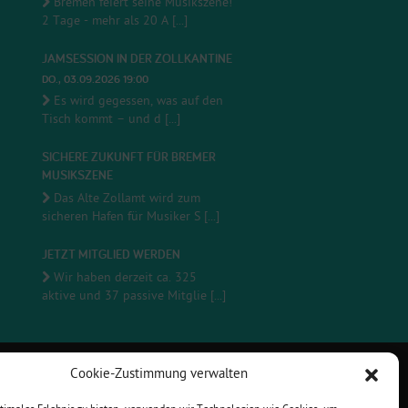
Bremen feiert seine Musikszene!
2 Tage - mehr als 20 A [...]
JAMSESSION IN DER ZOLLKANTINE
DO., 03.09.2026 19:00
Es wird gegessen, was auf den
Tisch kommt – und d [...]
SICHERE ZUKUNFT FÜR BREMER
MUSIKSZENE
Das Alte Zollamt wird zum
sicheren Hafen für Musiker S [...]
JETZT MITGLIED WERDEN
Wir haben derzeit ca. 325
aktive und 37 passive Mitglie [...]
Cookie-Zustimmung verwalten