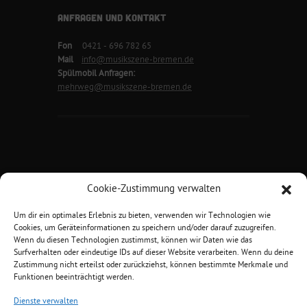
ANFRAGEN UND KONTAKT
Fon
0421 - 696 782 65
Mail
info@musikszene-bremen.de
Spülmobil Anfragen:
mehrweg@musikszene-bremen.de
Cookie-Zustimmung verwalten
Um dir ein optimales Erlebnis zu bieten, verwenden wir Technologien wie
Musikszene Bremen e.V.
Cookies, um Geräteinformationen zu speichern und/oder darauf zuzugreifen.
Hansator 1 | 28217 Bremen
Wenn du diesen Technologien zustimmst, können wir Daten wie das
Bürozeiten
Montag u. Donnerstag
Surfverhalten oder eindeutige IDs auf dieser Website verarbeiten. Wenn du deine
jeweils von 18.00 Uhr bis 20.00 Uhr
Zustimmung nicht erteilst oder zurückziehst, können bestimmte Merkmale und
Funktionen beeinträchtigt werden.
Dienste verwalten