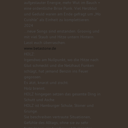
aufgestauter Energie, mehr Wut im Bauch +
eine ordentliche Brise Punk. Viel Herzblut
und Geduld waren am Ende gefragt um „Mo
Cuishle“ als Einheit zu komplettieren.
2024
…neue Songs sind enstanden. Groovig und
mit viel Staub und Hitze untern Hintern.
Lasst euch überraschen.
www.betastone.de
HOLZ:
Irgendwo am Nullpunkt, wo die Hitze nach
Glut schmeckt und die Netzhaut Funken
schlägt, hat jemand Benzin ins Feuer
gegossen.
Es ätzt, knarzt und zischt.
Holz brennt.
HOLZ hingegen setzen das gesamte Ding in
Schutt und Asche.
HOLZ ist Hamburger Schule, Stoner und
Grunge.
Sie beschreiben vertraute Situationen,
Gefühle des Alltags, ohne sie zu sehr