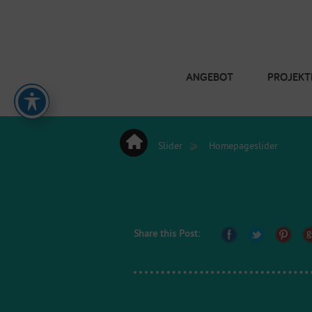
ANGEBOT
PROJEKT
⩾
Slider
Homepageslider
Share this Post: