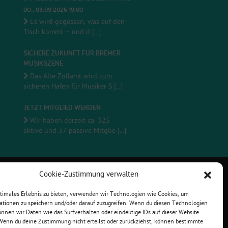
DO., 03.09.2026 19:00
Es wird gegessen, was auf den
Tisch kommt – und d [...]
SICHERE ZUKUNFT FÜR BREMER
MUSIKSZENE
Das Alte Zollamt wird zum
sicheren Hafen für Musiker S [...]
JETZT MITGLIED WERDEN
Wir haben derzeit ca. 325
aktive und 37 passive Mitglie [...]
Cookie-Zustimmung verwalten
ptimales Erlebnis zu bieten, verwenden wir Technologien wie Cookies, um
ationen zu speichern und/oder darauf zuzugreifen. Wenn du diesen Technologien
nnen wir Daten wie das Surfverhalten oder eindeutige IDs auf dieser Website
VERBINDE DICH MIT UNS
 Wenn du deine Zustimmung nicht erteilst oder zurückziehst, können bestimmte