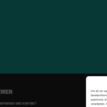
Um dir ein o
Geräteinform
zustimmst, kö
ANFRAGEN UND KONTAKT
verarbeiten.