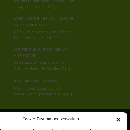
Bremen feiert seine Musikszene!
2 Tage - mehr als 20 A [...]
JAMSESSION IN DER ZOLLKANTINE
DO., 03.09.2026 19:00
Es wird gegessen, was auf den
Tisch kommt – und d [...]
SICHERE ZUKUNFT FÜR BREMER
MUSIKSZENE
Das Alte Zollamt wird zum
sicheren Hafen für Musiker S [...]
JETZT MITGLIED WERDEN
Wir haben derzeit ca. 325
aktive und 37 passive Mitglie [...]
Cookie-Zustimmung verwalten