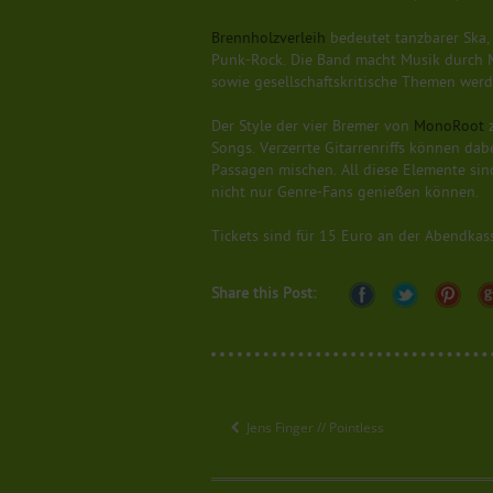
Brennholzverleih
bedeutet tanzbarer Ska,
Punk-Rock. Die Band macht Musik durch M
sowie gesellschaftskritische Themen wer
Der Style der vier Bremer von
MonoRoot
z
Songs. Verzerrte Gitarrenriffs können dab
Passagen mischen. All diese Elemente si
nicht nur Genre-Fans genießen können.
Tickets sind für 15 Euro an der Abendkass
Share this Post:
Jens Finger // Pointless