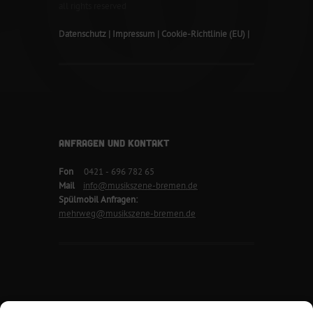
all rights reserved
Datenschutz
Impressum
Cookie-Richtlinie (EU)
ANFRAGEN UND KONTAKT
Fon
0421 - 696 782 65
Mail
info@musikszene-bremen.de
Spülmobil Anfragen:
mehrweg@musikszene-bremen.de