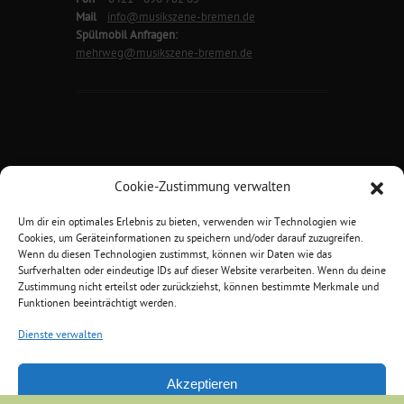
Mail
info@musikszene-bremen.de
Spülmobil Anfragen:
mehrweg@musikszene-bremen.de
Cookie-Zustimmung verwalten
Um dir ein optimales Erlebnis zu bieten, verwenden wir Technologien wie
Musikszene Bremen e.V.
Cookies, um Geräteinformationen zu speichern und/oder darauf zuzugreifen.
Hansator 1 | 28217 Bremen
Wenn du diesen Technologien zustimmst, können wir Daten wie das
Bürozeiten
Montag u. Donnerstag
Surfverhalten oder eindeutige IDs auf dieser Website verarbeiten. Wenn du deine
jeweils von 18.00 Uhr bis 20.00 Uhr
Zustimmung nicht erteilst oder zurückziehst, können bestimmte Merkmale und
Funktionen beeinträchtigt werden.
Dienste verwalten
Akzeptieren