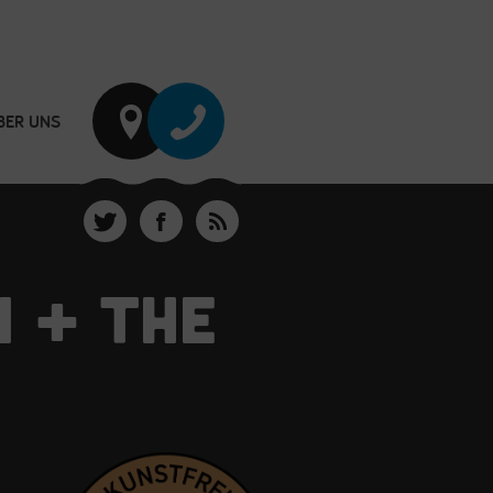
BER UNS
N + THE