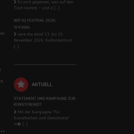
Es wird gegessen, was auf den
Tisch kommt – und d [...]
WD*42 FESTIVAL 2026
13.11.2026
sen
save the date! 13. bis 15.
November 2026; Kulturzentrum
[...]
g
ch,
AKTUELL
STATEMENT UND KAMPAGNE ZUR
KUNSTFREIHEIT
Mit der Kampagne "Für
Kunstfreiheit und Demokratie"
m� [...]