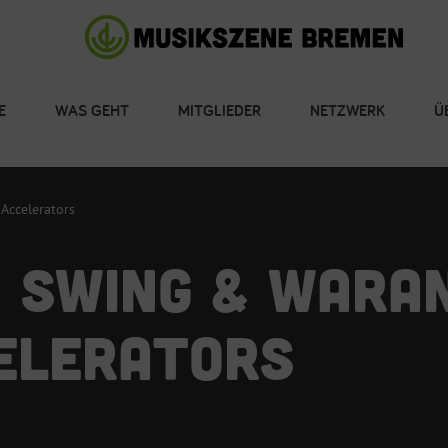
E
WAS GEHT
MITGLIEDER
NETZWERK
Ü
Accelerators
N SWING & WARA
ELERATORS