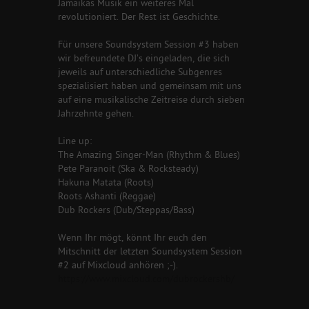
Jamaikas Musik ein weiteres Mal
revolutioniert. Der Rest ist Geschichte.
Für unsere Soundsystem Session #3 haben
wir befreundete DJ’s eingeladen, die sich
jeweils auf unterschiedliche Subgenres
spezialisiert haben und gemeinsam mit uns
auf eine musikalische Zeitreise durch sieben
Jahrzehnte gehen.
Line up:
The Amazing Singer-Man (Rhythm & Blues)
Pete Paranoit (Ska & Rocksteady)
Hakuna Matata (Roots)
Roots Ashanti (Reggae)
Dub Rockers (Dub/Steppas/Bass)
Wenn Ihr mögt, könnt Ihr euch den
Mitschnitt der letzten Soundsystem Session
#2 auf Mixcloud anhören ;-).
https://www.mixcloud.com/dubrockershb/