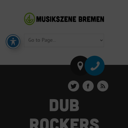
DUB
ROCKERS