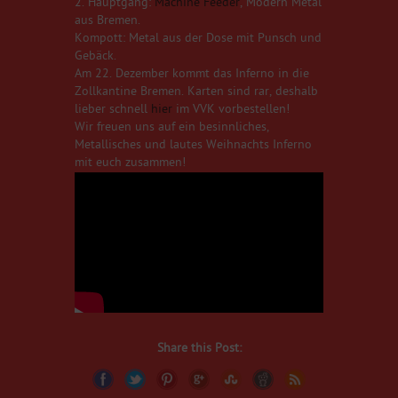
2. Hauptgang:
Machine Feeder
, Modern Metal
aus Bremen.
Kompott: Metal aus der Dose mit Punsch und
Gebäck.
Am 22. Dezember kommt das Inferno in die
Zollkantine Bremen. Karten sind rar, deshalb
lieber schnell
hier
im VVK vorbestellen!
Wir freuen uns auf ein besinnliches,
Metallisches und lautes Weihnachts Inferno
mit euch zusammen!
Share this Post: